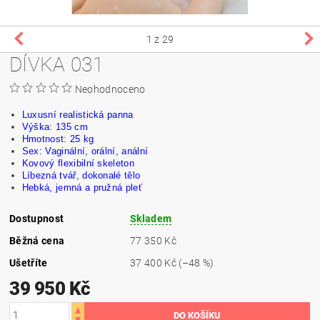
1
z 29
DÍVKA 031
Neohodnoceno
Luxusní realistická panna
Výška: 135 cm
Hmotnost: 25 kg
Sex: Vaginální, orální, anální
Kovový flexibilní skeleton
Líbezná tvář,
dokonalé
tělo
Hebká, jemná a pružná pleť
Dostupnost
Skladem
Běžná cena
77 350 Kč
Ušetříte
37 400 Kč
(–48 %)
39 950 Kč