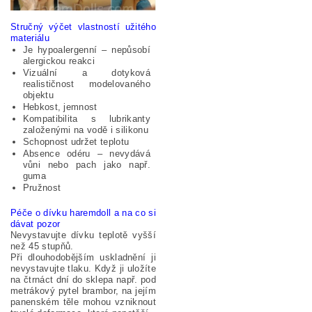
Stručný výčet vlastností užitého
materiálu
Je hypoalergenní – nepůsobí
alergickou reakci
Vizuální a dotyková
realističnost modelovaného
objektu
Hebkost, jemnost
Kompatibilita s lubrikanty
založenými na vodě i silikonu
Schopnost udržet teplotu
Absence odéru – nevydává
vůni nebo pach jako např.
guma
Pružnost
Péče o dívku haremdoll a na co si
dávat pozor
Nevystavujte dívku teplotě vyšší
než 45 stupňů.
Při dlouhodobějším uskladnění ji
nevystavujte tlaku. Když ji uložíte
na čtrnáct dní do sklepa např. pod
metrákový pytel brambor, na jejím
panenském těle mohou vzniknout