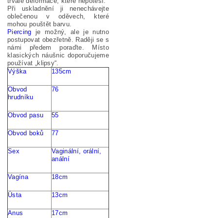
trvalé deformace, které nepotěší.
Při uskladnění ji nenechávejte
oblečenou v oděvech, které
mohou pouštět barvu.
Piercing
je možný, ale je nutno
postupovat obezřetně. Raději se s
námi předem poraďte. Místo
klasických náušnic doporučujeme
používat „klipsy“.
Výška
135cm
Obvod
76
hrudníku
Obvod pasu
55
Obvod
boků
77
Sex
Vaginální
,
orální
,
anální
Vagína
18cm
Ú
sta
13cm
Anus
17cm