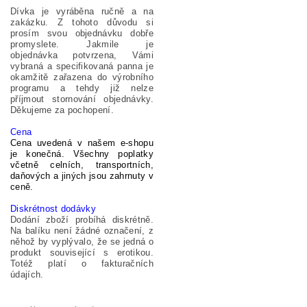
Dívka je vyráběna
ručně a na
zakázku.
Z tohoto důvodu
si
prosím svou objednávku
dobře
promyslete.
Jakmile je
objednávka potvrzena,
Vámi
vybraná a specifikovaná panna
je
okamžitě
zařazena
do
výrobního
programu
a tehdy již nelze
příjmout
storno
vání objednávky.
Děkujeme za pochopení.
Cena
Cena uvedená v našem e-shopu
je konečná. Všechny poplatky
včetně celních, transportních,
daňových a jiných jsou zahrnuty v
ceně.
Diskrétnost dodávky
Dodání zboží probíhá diskrétně.
Na balíku není žádné označení, z
něhož by vyplývalo, že se jedná o
produkt související s erotikou.
Totéž platí o fakturačních
údajích.