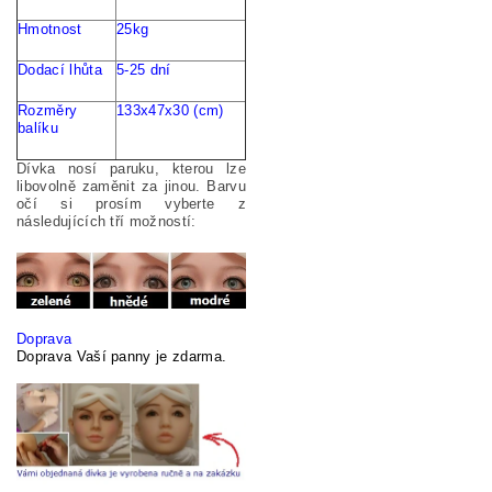
Hmotnost
25kg
Dodací
lhůta
5-25
dní
Rozměry
133x47x30 (cm)
balíku
Dívka nosí paruku, kterou lze
libovolně zaměnit za jinou. Barvu
očí si prosím vyberte z
následujících tří možností:
Doprava
Doprava Vaší panny je zdarma.