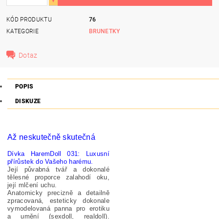
KÓD PRODUKTU
76
KATEGORIE
BRUNETKY
Dotaz
POPIS
DISKUZE
Až neskutečně skutečná
Dívka HaremDoll 031: Luxusní
přírůstek do Vašeho harému.
Její půvabná tvář a dokonalé
tělesné proporce zalahodí oku,
její mlčení uchu.
Anatomicky precizně a detailně
zpracovaná, esteticky dokonale
vymodelovaná panna pro erotiku
a umění (sexdoll, realdoll).