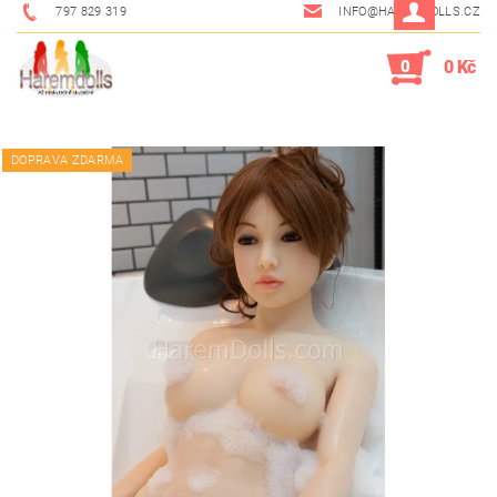
797 829 319
INFO@HAREMDOLLS.CZ
0
0 Kč
DOPRAVA ZDARMA