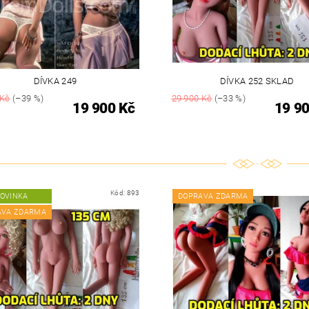
DÍVKA 249
DÍVKA 252 SKLAD
 Kč
(–39 %)
29 900 Kč
(–33 %)
19 900 Kč
19 90
Kód:
893
OVINKA
DOPRAVA ZDARMA
AVA ZDARMA