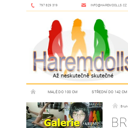
797 829 319
INFO@HAREMDOLLS.CZ
MALÉ DO 100 CM
STŘEDNÍ DO 142 CM
BRUNETKY
BLONDÝNKY
RUSOVLÁSKY
Brun
BR