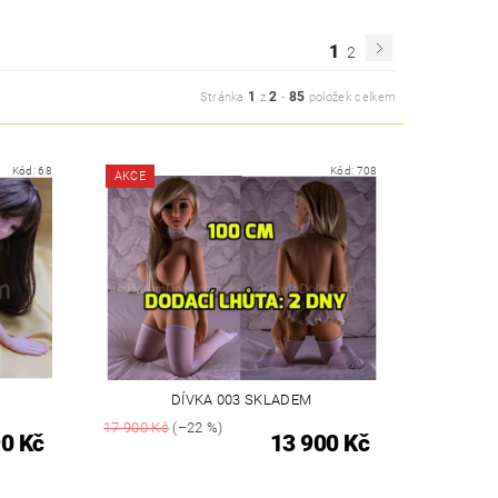
1
2
1
2
85
Stránka
z
-
položek celkem
Kód:
68
Kód:
708
AKCE
DÍVKA 003 SKLADEM
17 900 Kč
(–22 %)
0 Kč
13 900 Kč