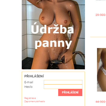
29 900
PŘIHLÁŠENÍ
E-mail
Heslo
Registrace
44 900
Zapomenuté heslo