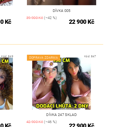
DÍVKA 005
39 900 Kč
(–42 %)
0 Kč
22 900 Kč
Kód:
849
Kód:
847
DOPRAVA ZDARMA
DÍVKA 247 SKLAD
42 900 Kč
(–46 %)
0 Kč
22 900 Kč