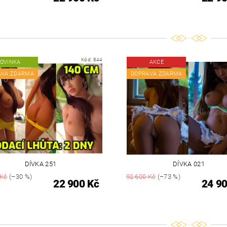
Kód:
844
OVINKA
AKCE
AVA ZDARMA
DOPRAVA ZDARMA
DÍVKA 251
DÍVKA 021
 Kč
(–30 %)
92 600 Kč
(–73 %)
22 900 Kč
24 90