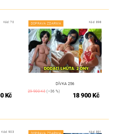
Kód:
70
Kód:
898
DOPRAVA ZDARMA
DÍVKA 256
29 900 Kč
(–36 %)
0 Kč
18 900 Kč
Kód:
903
Kód:
891
DOPRAVA ZDARMA