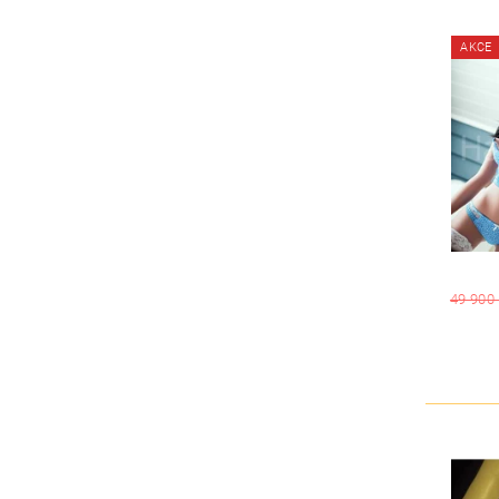
AKCE
49 900