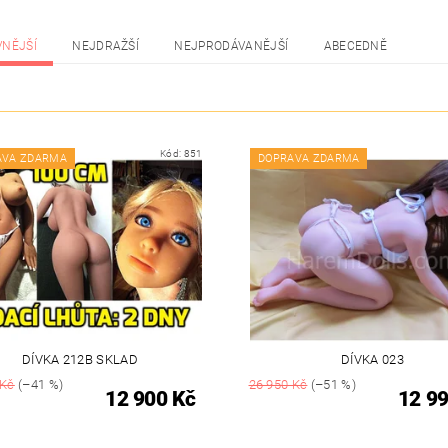
VNĚJŠÍ
NEJDRAŽŠÍ
NEJPRODÁVANĚJŠÍ
ABECEDNĚ
Kód:
851
AVA ZDARMA
DOPRAVA ZDARMA
DÍVKA 212B SKLAD
DÍVKA 023
 Kč
(–41 %)
26 950 Kč
(–51 %)
12 900 Kč
12 99