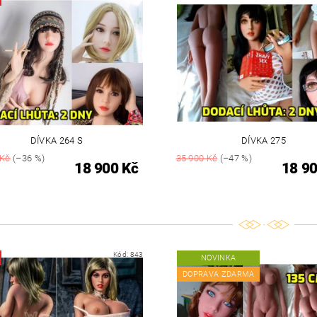
DÍVKA 264 S
DÍVKA 275
 Kč
(–36 %)
35 900 Kč
(–47 %)
18 900 Kč
18 90
Kód:
843
NOVINKA
DOPRAVA ZDARMA