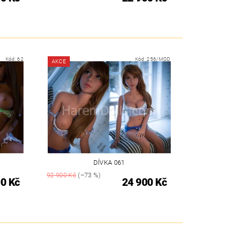
Kód:
62
Kód:
256/MOD
AKCE
DÍVKA 061
92 900 Kč
(–73 %)
0 Kč
24 900 Kč