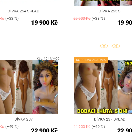
DÍVKA 254 SKLAD
DÍVKA 255 S
 Kč
(–33 %)
29 900 Kč
(–33 %)
19 900 Kč
19 90
Kód:
1044/MOD
DOPRAVA ZDARMA
DÍVKA 237
DÍVKA 237 SKLAD
 Kč
(–49 %)
44 900 Kč
(–49 %)
22 900 Kč
22 90