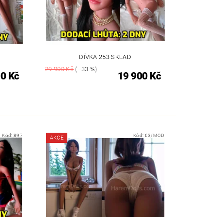
DÍVKA 253 SKLAD
29 900 Kč
(–33 %)
0 Kč
19 900 Kč
Kód:
897
Kód:
63/MOD
AKCE