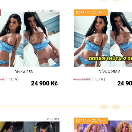
Kód:
983/MOD/B/CHO
DOPRAVA ZDARMA
DÍVKA 258
DÍVKA 258 S
 Kč
(–50 %)
49 900 Kč
(–50 %)
24 900 Kč
24 90
Kód:
902
DOPRAVA ZDARMA