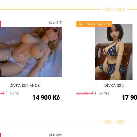
Kód:
815
DOPRAVA ZDARMA
DÍVKA 007 AKCE
DÍVKA 025
 Kč
(–16 %)
50 200 Kč
(–64 %)
14 900 Kč
17 90
Kód:
899