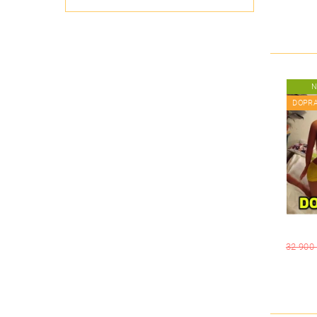
N
DOPR
32 900