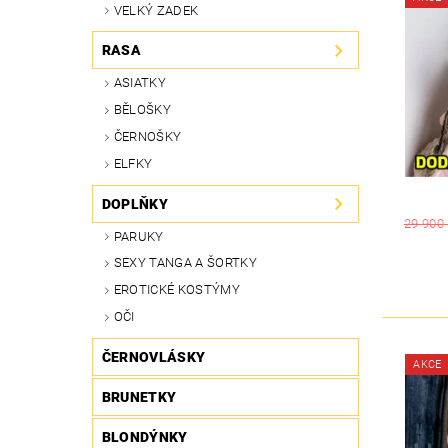
VELKÝ ZADEK
RASA
ASIATKY
BĚLOŠKY
ČERNOŠKY
ELFKY
DOPLŇKY
29 900
PARUKY
SEXY TANGA A ŠORTKY
EROTICKÉ KOSTÝMY
OČI
ČERNOVLÁSKY
AKCE
BRUNETKY
BLONDÝNKY