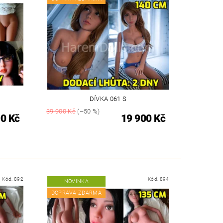
DÍVKA 061 S
39 900 Kč
(–50 %)
0 Kč
19 900 Kč
Kód:
892
Kód:
894
NOVINKA
DOPRAVA ZDARMA