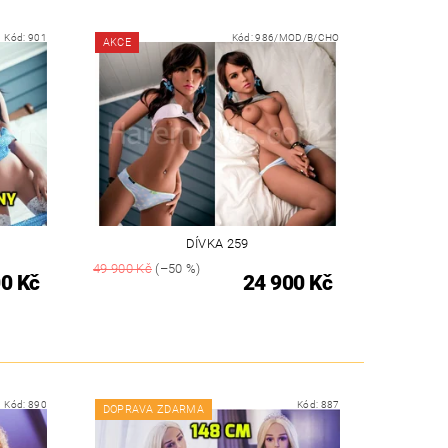
Kód:
901
Kód:
986/MOD/B/CHO
AKCE
DÍVKA 259
49 900 Kč
(–50 %)
0 Kč
24 900 Kč
Kód:
890
Kód:
887
DOPRAVA ZDARMA