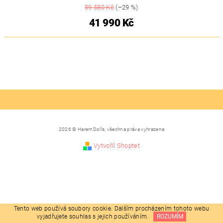
59 580 Kč
(–29 %)
41 990 Kč
2026 © HaremDolls, všechna práva vyhrazena
Vytvořil Shoptet
Tento web používá soubory cookie. Dalším procházením tohoto webu
vyjadřujete souhlas s jejich používáním.
ROZUMÍM