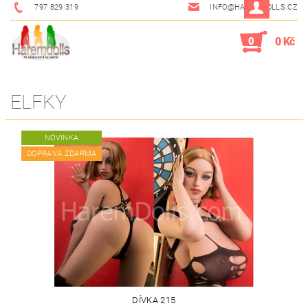
797 829 319
INFO@HAREMDOLLS.CZ
0
0 Kč
ELFKY
NOVINKA
DOPRAVA ZDARMA
DÍVKA 215