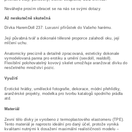
Neváhejte prosím obracet se na nás se svými dotazy.
Až neskutečně skutečná
Dívka HaremDoll 237: Luxusní přírůstek do Vašeho harému.
Její půvabná tvář a dokonalé tělesné proporce zalahodí oku, její
mlčení uchu.
Anatomicky precizně a detailně zpracovaná, esteticky dokonale
vymodelovaná panna pro erotiku a umění (sexdoll, realdoll).
Flexibilní polohovatelný kovový skelet umožňuje aranžovat dívku do
nesčetného množství pozic.
Využití
Erotické hrátky, umělecké fotografie, dekorace, módní přehlídky,
aranžérské projekty, modelka pro tvorbu katalogů spodního prádla
atd.
Materiál
Zevní tělo dívky je vyrobeno z termoplastového elastomeru (TPE).
Tento materiál je naprosto ideální pro daný účel, protože vyniká
kvalitami nutnými k dosažení maximální realističnosti modelu –