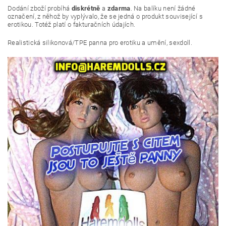
Dodání zboží probíhá
diskrétně
a
zdarma
. Na balíku není žádné
označení, z něhož by vyplývalo, že se jedná o produkt související s
erotikou. Totéž platí o fakturačních údajích.
Realistická silikonová/TPE panna pro erotiku a umění, sexdoll.