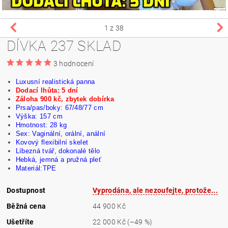
1
z 38
DÍVKA 237 SKLAD
3 hodnocení
Luxusní realistická panna
Dodací lhůta: 5 dní
Záloha 900 kč, zbytek dobírka
Prsa/pas/boky: 67/48/77 cm
Výška: 157 cm
Hmotnost: 28 kg
Sex: Vaginální, orální, anální
Kovový flexibilní skelet
Líbezná tvář,
dokonalé
tělo
Hebká, jemná a pružná pleť
Materiál:TPE
Dostupnost
Vyprodána, ale nezoufejte, protože...
Běžná cena
44 900 Kč
Ušetříte
22 000 Kč
(–49 %)