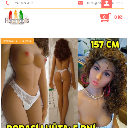
797 829 319
INFO@HAREMDOLLS.CZ
0
0 Kč
DOPRAVA ZDARMA