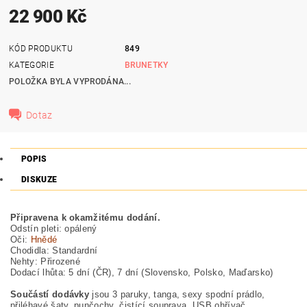
22 900 Kč
KÓD PRODUKTU
849
KATEGORIE
BRUNETKY
POLOŽKA BYLA VYPRODÁNA...
Dotaz
POPIS
DISKUZE
Připravena k okamžitému dodání.
Odstín pleti: opálený
Oči:
Hnědé
Chodidla: Standardní
Nehty: Přirozené
Dodací lhůta: 5 dní (ČR), 7 dní (Slovensko, Polsko, Maďarsko)
Součástí dodávky
jsou 3 paruky, tanga, sexy spodní prádlo,
přiléhavé šaty, punčochy, čistící souprava, USB ohřívač.