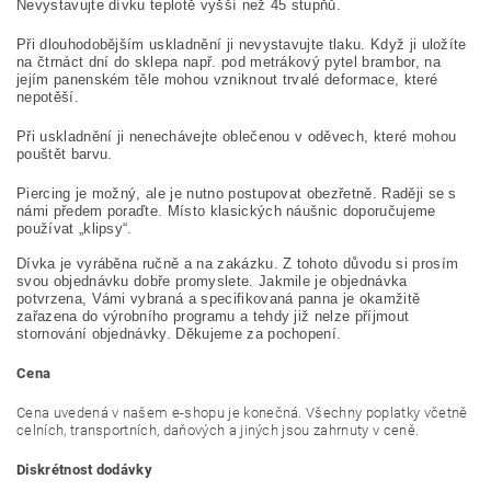
Nevystavujte dívku teplotě vyšší než 45 stupňů.
Při dlouhodobějším uskladnění ji nevystavujte tlaku. Když ji uložíte
na čtrnáct dní do sklepa např. pod metrákový pytel brambor, na
jejím panenském těle mohou vzniknout trvalé deformace, které
nepotěší.
Při uskladnění ji nenechávejte oblečenou v oděvech, které mohou
pouštět barvu.
Piercing je možný, ale je nutno postupovat obezřetně. Raději se s
námi předem poraďte. Místo klasických náušnic doporučujeme
používat „klipsy“.
Dívka je vyráběna ručně a na zakázku. Z tohoto důvodu si prosím
svou objednávku dobře promyslete. Jakmile je objednávka
potvrzena, Vámi vybraná a specifikovaná panna je okamžitě
zařazena do výrobního programu a tehdy již nelze příjmout
stornování objednávky. Děkujeme za pochopení.
Cena
Cena uvedená v našem e-shopu je konečná. Všechny poplatky včetně
celních, transportních, daňových a jiných jsou zahrnuty v ceně.
Diskrétnost dodávky