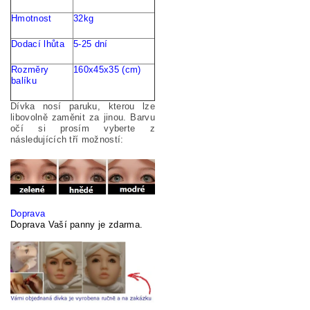
Hmotnost
32kg
Dodací
lhůta
5-25
dní
Rozměry
160x45x35 (cm)
balíku
Dívka nosí paruku, kterou lze
libovolně zaměnit za jinou. Barvu
očí si prosím vyberte z
následujících tří možností:
Doprava
Doprava Vaší panny je zdarma.