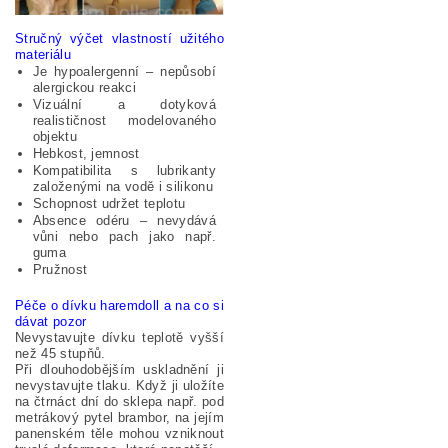
Stručný výčet vlastností užitého
materiálu
Je hypoalergenní – nepůsobí
alergickou reakci
Vizuální a dotyková
realističnost modelovaného
objektu
Hebkost, jemnost
Kompatibilita s lubrikanty
založenými na vodě i silikonu
Schopnost udržet teplotu
Absence odéru – nevydává
vůni nebo pach jako např.
guma
Pružnost
Péče o dívku haremdoll a na co si
dávat pozor
Nevystavujte dívku teplotě vyšší
než 45 stupňů.
Při dlouhodobějším uskladnění ji
nevystavujte tlaku. Když ji uložíte
na čtrnáct dní do sklepa např. pod
metrákový pytel brambor, na jejím
panenském těle mohou vzniknout