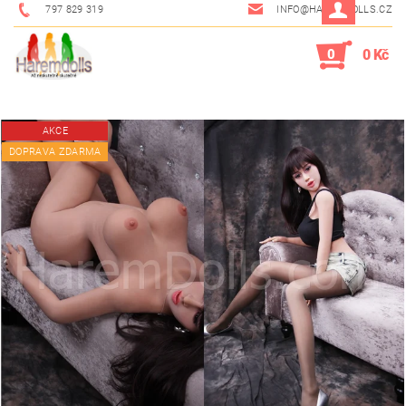
797 829 319
INFO@HAREMDOLLS.CZ
0
0 Kč
AKCE
DOPRAVA ZDARMA