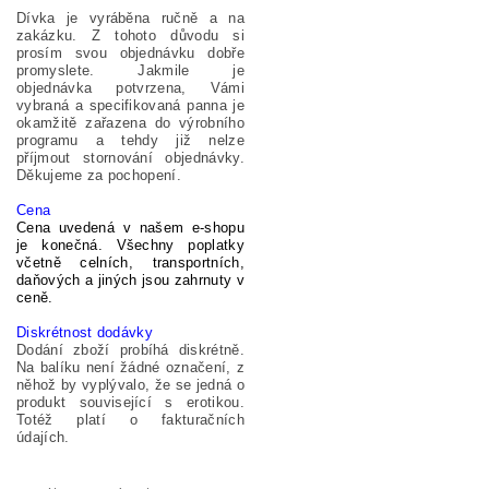
Dívka je vyráběna
ručně a na
zakázku.
Z tohoto důvodu
si
prosím svou objednávku
dobře
promyslete.
Jakmile je
objednávka potvrzena,
Vámi
vybraná a specifikovaná panna
je
okamžitě
zařazena
do
výrobního
programu
a tehdy již nelze
příjmout
storno
vání objednávky.
Děkujeme za pochopení.
Cena
Cena uvedená v našem e-shopu
je konečná. Všechny poplatky
včetně celních, transportních,
daňových a jiných jsou zahrnuty v
ceně.
Diskrétnost dodávky
Dodání zboží probíhá diskrétně.
Na balíku není žádné označení, z
něhož by vyplývalo, že se jedná o
produkt související s erotikou.
Totéž platí o fakturačních
údajích.