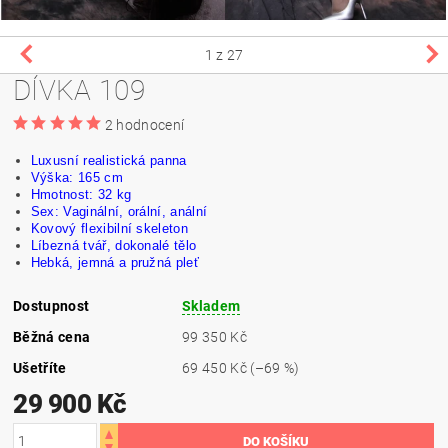
1
z 27
DÍVKA 109
2 hodnocení
Luxusní realistická panna
Výška: 165 cm
Hmotnost: 32 kg
Sex: Vaginální, orální, anální
Kovový flexibilní skeleton
Líbezná tvář,
dokonalé
tělo
Hebká, jemná a pružná pleť
Dostupnost
Skladem
Běžná cena
99 350 Kč
Ušetříte
69 450 Kč
(–69 %)
29 900 Kč