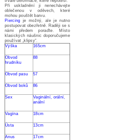
trvalé deformace, které nepotěší.
Při uskladnění ji nenechávejte
oblečenou v oděvech, které
mohou pouštět barvu.
Piercing
je možný, ale je nutno
postupovat obezřetně. Raději se s
námi předem poraďte. Místo
klasických náušnic doporučujeme
používat „klipsy“.
Výška
165cm
Obvod
88
hrudníku
Obvod pasu
57
Obvod
boků
86
Sex
Vaginální
,
orální
,
anální
Vagína
18cm
Ú
sta
13cm
Anus
17cm