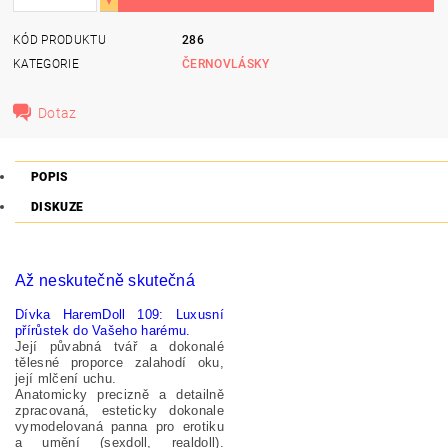
KÓD PRODUKTU
286
KATEGORIE
ČERNOVLÁSKY
Dotaz
POPIS
DISKUZE
Až neskutečně skutečná
Dívka HaremDoll 109: Luxusní
přírůstek do Vašeho harému.
Její půvabná tvář a dokonalé
tělesné proporce zalahodí oku,
její mlčení uchu.
Anatomicky precizně a detailně
zpracovaná, esteticky dokonale
vymodelovaná panna pro erotiku
a umění (sexdoll, realdoll).