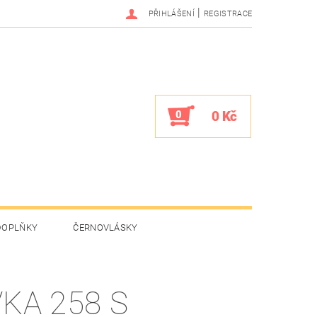
|
PŘIHLÁŠENÍ
REGISTRACE
0
0 Kč
DOPLŇKY
ČERNOVLÁSKY
VKA 258 S