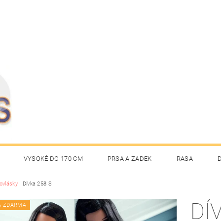
VYSOKÉ DO 170 CM
PRSA A ZADEK
RASA
ovlásky
Dívka 258 S
NAPIŠTE NÁM
OBCHODNÍ PODMÍNKY
DÍ
A ZDARMA