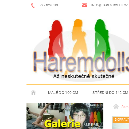
797 829 319
INFO@HAREMDOLLS.CZ
MALÉ DO 100 CM
STŘEDNÍ DO 142 CM
BRUNETKY
BLONDÝNKY
RUSOVLÁSKY
Čern
DOPRAV