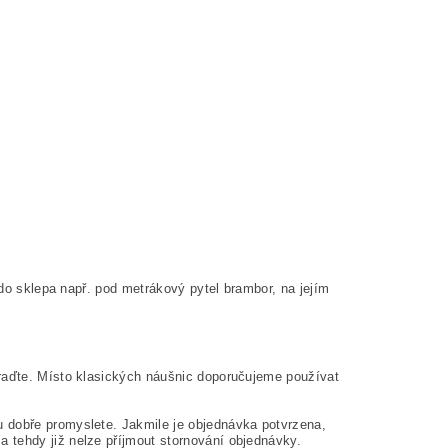
 do sklepa např. pod metrákový pytel brambor, na jejím
oraďte. Místo klasických náušnic doporučujeme používat
 dobře promyslete. Jakmile je objednávka potvrzena,
 tehdy již nelze příjmout stornování objednávky.