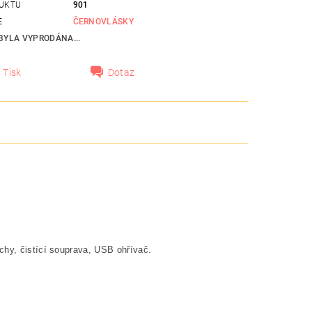
UKTU
901
E
ČERNOVLÁSKY
BYLA VYPRODÁNA...
Tisk
Dotaz
ochy, čistící souprava, USB ohřívač.