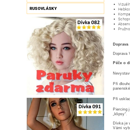
Vizuál
RUSOVLÁSKY
Hebkos
Kompati
Schopn
Absenc
Pružno
Doprava
Doprava 
Péče o d
Nevystavu
Při dlouh
panenském
Při uskla
Piercing 
„klipsy“.
Dívka je 
Vámi vybr