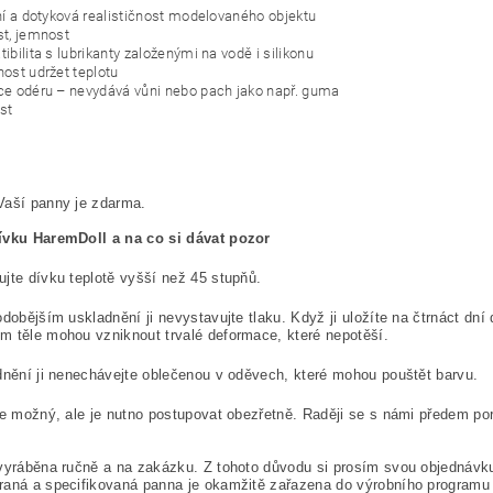
ní a dotyková realističnost modelovaného objektu
t, jemnost
bilita s lubrikanty založenými na vodě i silikonu
ost udržet teplotu
e odéru – nevydává vůni nebo pach jako např. guma
st
Vaší panny je zdarma.
ívku HaremDoll a na co si dávat pozor
jte dívku teplotě vyšší než 45 stupňů.
odobějším uskladnění ji nevystavujte tlaku. Když ji uložíte na čtrnáct dní
 těle mohou vzniknout trvalé deformace, které nepotěší.
dnění ji nenechávejte oblečenou v oděvech, které mohou pouštět barvu.
je možný, ale je nutno postupovat obezřetně. Raději se s námi předem p
vyráběna ručně a na zakázku. Z tohoto důvodu si prosím svou objednávku
aná a specifikovaná panna je okamžitě zařazena do výrobního programu a