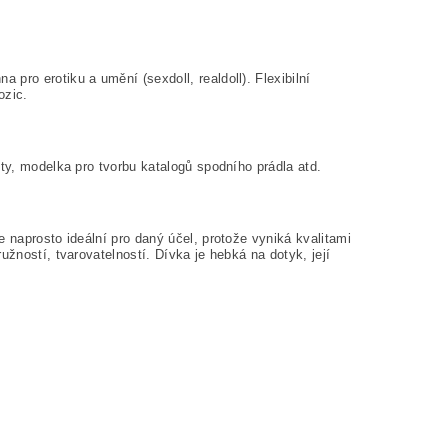
pro erotiku a umění (sexdoll, realdoll). Flexibilní
ozic.
kty, modelka pro tvorbu katalogů spodního prádla atd.
 naprosto ideální pro daný účel, protože vyniká kvalitami
užností, tvarovatelností. Dívka je hebká na dotyk, její