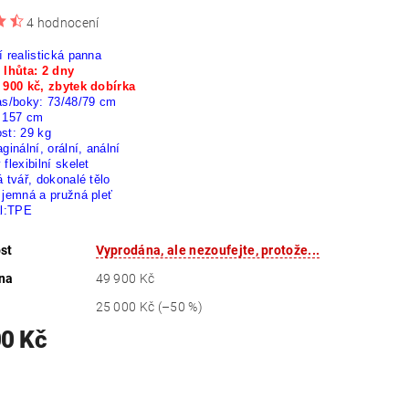
4 hodnocení
 realistická panna
 lhůta: 2 dny
 900 kč, zbytek dobírka
as/boky: 73/48/79 cm
 157 cm
st: 29 kg
ginální, orální, anální
flexibilní skelet
á tvář,
dokonalé
tělo
 jemná a pružná pleť
ál:TPE
st
Vyprodána, ale nezoufejte, protože...
na
49 900 Kč
25 000 Kč
(–50 %)
00 Kč