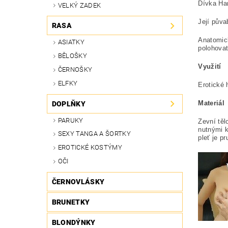
Dívka Ha
VELKÝ ZADEK
Její půva
RASA
Anatomick
ASIATKY
polohova
BĚLOŠKY
Využití
ČERNOŠKY
ELFKY
Erotické 
Materiál
DOPLŇKY
PARUKY
Zevní těl
nutnými k
SEXY TANGA A ŠORTKY
pleť je p
EROTICKÉ KOSTÝMY
OČI
ČERNOVLÁSKY
BRUNETKY
BLONDÝNKY