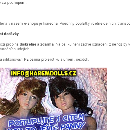
 za pochopení.
ená v našem e-shopu je konečná. Všechny poplatky včetně celních, transpor
ost dodávky
oží probíhá
diskrétně
a
zdarma
. Na balíku není žádné označení, z něhož by v
kturačních údajích.
ká silikonová/TPE panna pro erotiku a umění, sexdoll.