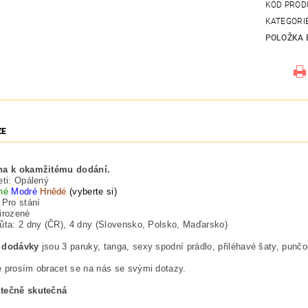
KÓD PROD
KATEGORI
POLOŽKA 
ZE
na k okamžitému dodání.
eti: Opálený
ené
Modré
Hnědé
(vyberte si)
 Pro stání
irozené
ůta: 2 dny (ČR), 4 dny (Slovensko, Polsko, Maďarsko)
 dodávky
jsou 3 paruky, tanga, sexy spodní prádlo, přiléhavé šaty, punč
 prosím obracet se na nás se svými dotazy.
tečně skutečná