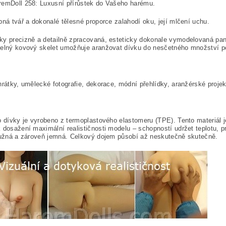
remDoll 258: Luxusní přírůstek do Vašeho harému.
bná tvář a dokonalé tělesné proporce zalahodí oku, její mlčení uchu.
y precizně a detailně zpracovaná, esteticky dokonale vymodelovaná panna 
telný kovový skelet umožňuje aranžovat dívku do nesčetného množství p
hrátky, umělecké fotografie, dekorace, módní přehlídky, aranžérské proje
o dívky je vyrobeno z termoplastového elastomeru (TPE). Tento materiál je
 dosažení maximální realističnosti modelu – schopností udržet teplotu, pr
ružná a zároveň jemná. Celkový dojem působí až neskutečně skutečně.