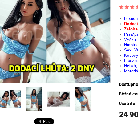
Luxusní
Dodací
Záloha
Prsa/p
Výška:
Hmotno
Sex: Va
Kovový 
Líbezn
Hebká,
Materi
Dostupno
Běžná ce
Ušetříte
24 9