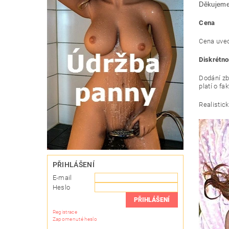
Děkujeme
Cena
Cena uved
Diskrétn
Dodání zb
platí o fa
Realistic
PŘIHLÁŠENÍ
E-mail
Heslo
Registrace
Zapomenuté heslo