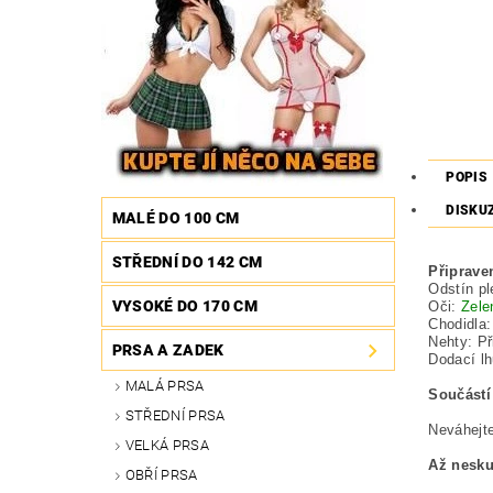
POPIS
DISKU
MALÉ DO 100 CM
STŘEDNÍ DO 142 CM
Připrave
Odstín pl
VYSOKÉ DO 170 CM
Oči:
Zel
Chodidla:
Nehty: Př
PRSA A ZADEK
Dodací lh
MALÁ PRSA
Součástí
STŘEDNÍ PRSA
Neváhejte
VELKÁ PRSA
Až nesku
OBŘÍ PRSA