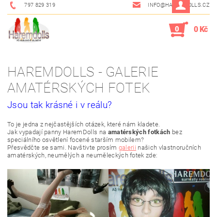
797 829 319
INFO@HAREMDOLLS.CZ
0
0 Kč
HAREMDOLLS - GALERIE
AMATÉRSKÝCH FOTEK
Jsou tak krásné i v reálu?
To je jedna z nejčastějších otázek, které nám kladete.
Jak vypadají panny HaremDolls na
amatérských fotkách
bez
speciálního osvětlení focené starším mobilem?
Přesvědčte se sami. Navštivte prosím
galerii
našich vlastnoručních
amatérských, neumělých a neuměleckých fotek zde: