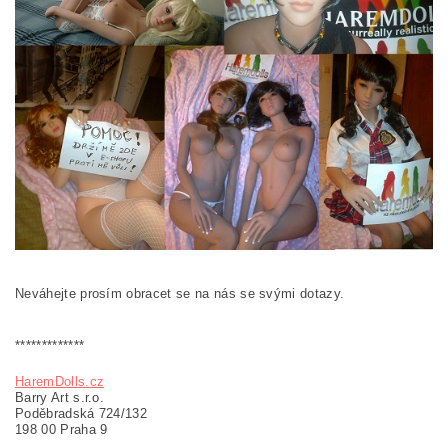
Neváhejte prosím obracet se na nás se svými dotazy.
*************
HaremDolls.cz
Barry Art s.r.o.
Poděbradská 724/132
198 00 Praha 9