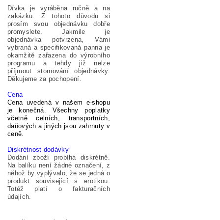
Dívka je vyráběna
ručně a na
zakázku.
Z tohoto důvodu
si
prosím svou objednávku
dobře
promyslete.
Jakmile je
objednávka potvrzena,
Vámi
vybraná a specifikovaná panna
je
okamžitě
zařazena
do
výrobního
programu
a tehdy již nelze
příjmout
storno
vání objednávky.
Děkujeme za pochopení.
Cena
Cena uvedená v našem e-shopu
je konečná. Všechny poplatky
včetně celních, transportních,
daňových a jiných jsou zahrnuty v
ceně.
Diskrétnost dodávky
Dodání zboží probíhá diskrétně.
Na balíku není žádné označení, z
něhož by vyplývalo, že se jedná o
produkt související s erotikou.
Totéž platí o fakturačních
údajích.