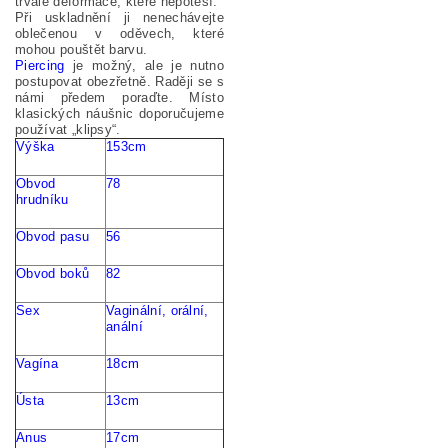
trvalé deformace, které nepotěší.
Při uskladnění ji nenechávejte
oblečenou v oděvech, které
mohou pouštět barvu.
Piercing
je možný, ale je nutno
postupovat obezřetně. Raději se s
námi předem poraďte. Místo
klasických náušnic doporučujeme
používat „klipsy“.
Výška
153cm
Obvod
78
hrudníku
Obvod pasu
56
Obvod
boků
82
Sex
Vaginální
,
orální
,
anální
Vagína
18cm
Ú
sta
13cm
Anus
17cm