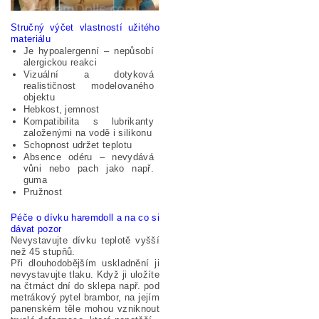
Stručný výčet vlastností užitého
materiálu
Je hypoalergenní – nepůsobí
alergickou reakci
Vizuální a dotyková
realističnost modelovaného
objektu
Hebkost, jemnost
Kompatibilita s lubrikanty
založenými na vodě i silikonu
Schopnost udržet teplotu
Absence odéru – nevydává
vůni nebo pach jako např.
guma
Pružnost
Péče o dívku haremdoll a na co si
dávat pozor
Nevystavujte dívku teplotě vyšší
než 45 stupňů.
Při dlouhodobějším uskladnění ji
nevystavujte tlaku. Když ji uložíte
na čtrnáct dní do sklepa např. pod
metrákový pytel brambor, na jejím
panenském těle mohou vzniknout