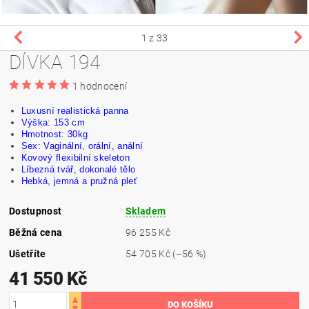
1
z 33
DÍVKA 194
1 hodnocení
Luxusní realistická panna
Výška: 153 cm
Hmotnost: 30kg
Sex: Vaginální, orální, anální
Kovový flexibilní skeleton
Líbezná tvář,
dokonalé
tělo
Hebká, jemná a pružná pleť
Dostupnost
Skladem
Běžná cena
96 255 Kč
Ušetříte
54 705 Kč
(–56 %)
41 550 Kč