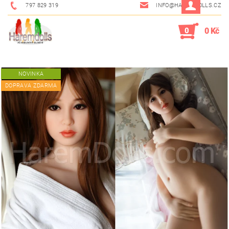
797 829 319
INFO@HAREMDOLLS.CZ
0
0 Kč
NOVINKA
DOPRAVA ZDARMA