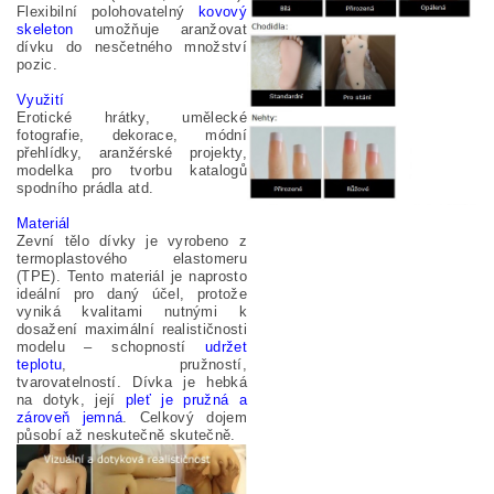
Flexibilní polohovatelný
kovový
skeleton
umožňuje aranžovat
dívku do nesčetného množství
pozic.
Využití
Erotické hrátky, umělecké
fotografie, dekorace, módní
přehlídky, aranžérské projekty,
modelka pro tvorbu katalogů
spodního prádla atd.
Materiál
Zevní tělo dívky je vyrobeno z
termoplastového elastomeru
(TPE). Tento materiál je naprosto
ideální pro daný účel, protože
vyniká kvalitami nutnými k
dosažení maximální realističnosti
modelu – schopností
udržet
teplotu
, pružností,
tvarovatelností. Dívka je hebká
na dotyk, její
pleť je pružná a
zároveň jemná
. Celkový dojem
působí až neskutečně skutečně.