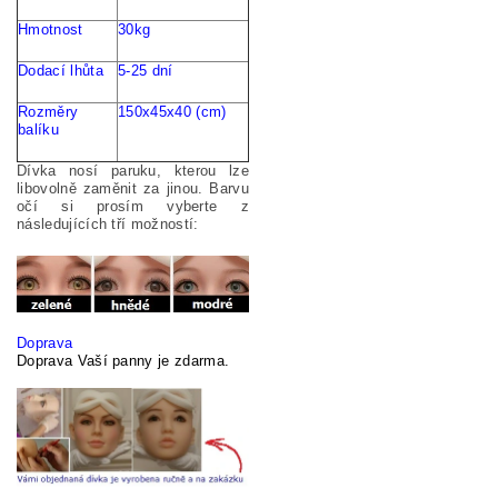
Hmotnost
30kg
Dodací
lhůta
5-25
dní
Rozměry
150x45x40 (cm)
balíku
Dívka nosí paruku, kterou lze
libovolně zaměnit za jinou. Barvu
očí si prosím vyberte z
následujících tří možností:
Doprava
Doprava Vaší panny je zdarma.