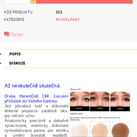
KÓD PRODUKTU
322
KATEGORIE
RUSOVLÁSKY
Dotaz
POPIS
DISKUZE
Až neskutečně skutečná
Dívka HaremDoll 194: Luxusní
přírůstek do Vašeho harému.
Její půvabná tvář a dokonalé
tělesné proporce zalahodí oku,
její mlčení uchu.
Anatomicky precizně a detailně
zpracovaná, esteticky dokonale
vymodelovaná panna pro erotiku
a umění (sexdoll, realdoll).