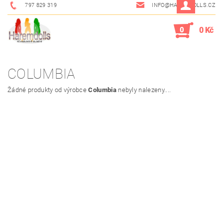
797 829 319
INFO@HAREMDOLLS.CZ
0
0 Kč
COLUMBIA
Žádné produkty od výrobce
Columbia
nebyly nalezeny....