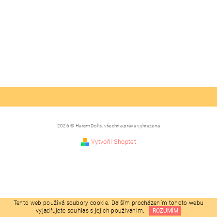
2026 © HaremDolls, všechna práva vyhrazena
Vytvořil Shoptet
Tento web používá soubory cookie. Dalším procházením tohoto webu
vyjadřujete souhlas s jejich používáním.
ROZUMÍM